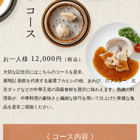
12,000
お一人様
円
（税込）
大切な記念日にはこちらのコースを是非。
廣翔記 新館を代表する厳選フカヒレの他、あわび、ロブスター、北
京ダックなどの中華王道の高級食材を贅沢に味わえます。熟練の料
理長が、中華料理の豪快さと繊細な技巧を用いて仕上げた華麗な逸
品を是非ご堪能ください。
《 コース内容 》