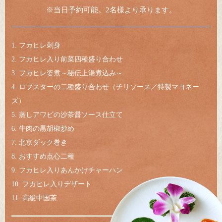
※当日予約可能。2名様より承ります。
1. フカヒレ刺身
2. フカヒレ入り前菜四種盛り合わせ
3. フカヒレ姿煮～秘伝上湯煮込み～
4. ロブスターの二種盛り合わせ（チリソース／特製マヨネー
ズ）
5. 蒸しアワビの沙茶醤ソース仕立て
6. 牛肉の黒胡椒炒め
7. 北京ダック巻き
8. おすすめ点心二種
9. フカヒレ入りあんかけチャーハン
10. フカヒレ入りデザート
11. 高級中国茶