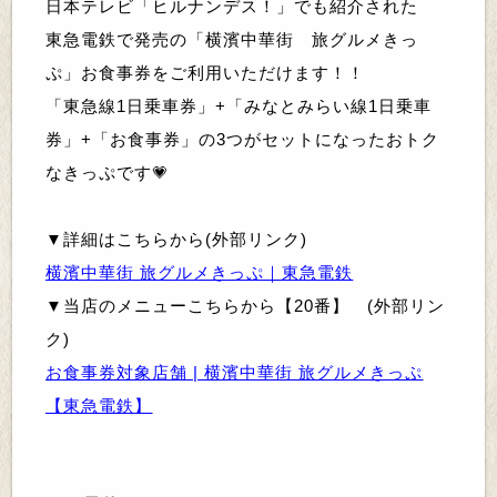
日本テレビ「ヒルナンデス！
」でも紹介された
東急電鉄で発売の「横濱中華街 旅グルメきっ
ぷ」お食事券をご利用いただけます！！
「東急線1日乗車券」+「みなとみらい線1日乗車
券」+「お食事券」の3つがセットになったおトク
なきっぷです💗
▼詳細はこちらから(外部リンク)
横濱中華街 旅グルメきっぷ｜東急電鉄
▼当店のメニューこちらから【20番】 (外部リン
ク)
お食事券対象店舗 | 横濱中華街 旅グルメきっぷ
【東急電鉄】