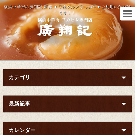
横浜中華街の廣翔記 新館 ▼▽旅グルメきっぷ▽▼ご利用いただけ
ます！！
カテゴリ
最新記事
カレンダー