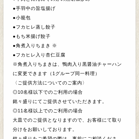
●
手羽中の旨塩揚げ
●
小籠包
●
フカヒレ蒸し餃子
●
もち米揚げ餃子
●
角煮入りちまき ※
●
フカヒレ入り杏仁豆腐
※角煮入りちまきは、鴨肉入り黒醤油チャーハン
に変更できます
（1グループ同一料理）
〈ご提供方法についてのご案内〉
◎10名様以下でのご利用の場合
銘々盛りにてご提供させていただきます。
◎
11名様以上でのご利用の場合
大皿でのご提供となりますので、お客様にて取り
分けをお願いしております。
銘々盛りをご希望の際は、事前にご相談くださ