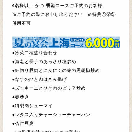
4名
様以上 かつ
香港
コースご予約のお客様
※ご予約の際にお申し出ください ※特典①②③
併用不可
●
冷菜二種盛り合わせ
●
海老と長芋のあっさり塩炒め
●
細切り豚肉とにんにくの芽の黒胡椒炒め
●
なすのひき肉はさみ揚げ
●
ズッキーニとひき肉のピリ辛炒め
●
春巻き
●
特製肉シューマイ
●
レタス入りチャーシューチャーハン
●
杏仁豆腐