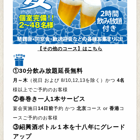
【その他のコース】はこちら
①
30
分飲み放題延長無料
月～木
（
祝日 および 8/10,12,13
を
除く
）かつ
4名
様以上でご予約のお客様
②
春巻き一人1本サービス
宴会実施日
14日前
予約 かつ
北京
コース or
香港
コ
ースご予約のお客様
③
紹興酒ボトル１本を十八年にグレード
アップ