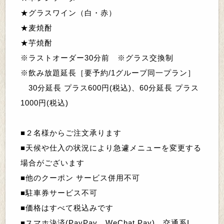
★グラスワイン（白・赤）
★麦焼酎
★芋焼酎
※ラストオーダー30分前 ※グラス交換制
※
飲み放題延長
［
要予約/1グループ同一プラン
］
30分延長 プラス600円(税込)、60分延長 プラス
1000円
(税込)
■２名様からご注文承ります
■天候や仕入の状況により急遽メニューを変更する
場合がございます
■他のクーポン サービス併用不可
■駐車券サービス不可
■価格はすべて税込みです
■スマホ決済(PayPay、WeChat Pay)、交通系I