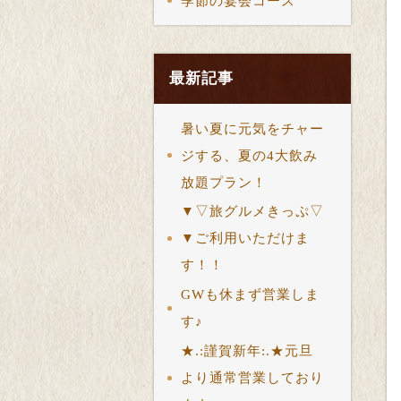
季節の宴会コース
最新記事
暑い夏に元気をチャー
ジする、夏の4大飲み
放題プラン！
▼▽旅グルメきっぷ▽
▼ご利用いただけま
す！！
GWも休まず営業しま
す♪
★.:謹賀新年:.★元旦
より通常営業しており