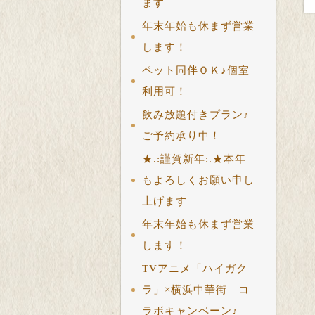
ます
年末年始も休まず営業
します！
ペット同伴ＯＫ♪個室
利用可！
飲み放題付きプラン♪
ご予約承り中！
★.:謹賀新年:.★本年
もよろしくお願い申し
上げます
年末年始も休まず営業
します！
TVアニメ「ハイガク
ラ」×横浜中華街 コ
ラボキャンペーン♪