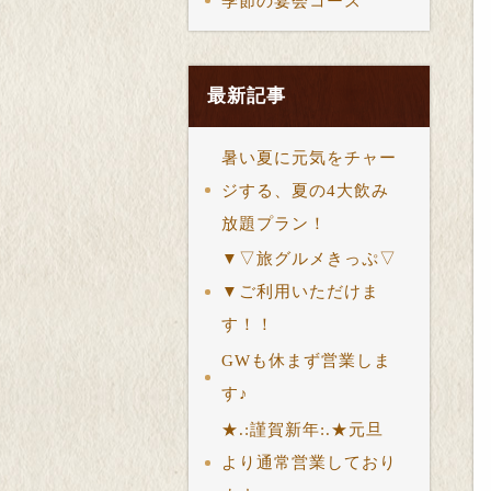
季節の宴会コース
最新記事
暑い夏に元気をチャー
ジする、夏の4大飲み
放題プラン！
▼▽旅グルメきっぷ▽
▼ご利用いただけま
す！！
GWも休まず営業しま
す♪
★.:謹賀新年:.★元旦
より通常営業しており