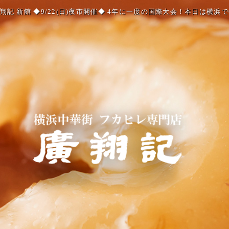
記 新館 ◆9/22(日)夜市開催◆ 4年に一度の国際大会！本日は横浜で