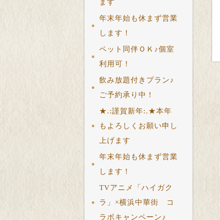
ます
年末年始も休まず営業
します！
ペット同伴ＯＫ♪個室
利用可！
飲み放題付きプラン♪
ご予約承り中！
★.:謹賀新年:.★本年
もよろしくお願い申し
上げます
年末年始も休まず営業
します！
TVアニメ「ハイガク
ラ」×横浜中華街 コ
ラボキャンペーン♪